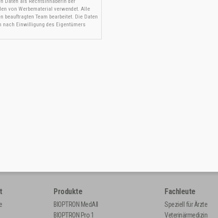
n Daten als Rechtsinhaberin der
en von Werbematerial verwendet. Alle
 beauftragten Team bearbeitet. Die Daten
n nach Einwilligung des Eigentümers
t
Produkte
Fachleute
e
BIOPTRON MedAll
Speziell für Ärzte
BIOPTRON Pro 1
Veterinärmedizin