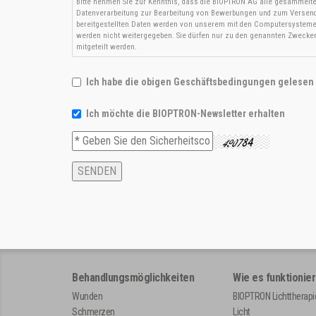
Bitte nehmen Sie zur Kenntnis, dass die BIOPTRON AG alle gesammelte
Datenverarbeitung zur Bearbeitung von Bewerbungen und zum Versend
bereitgestellten Daten werden von unserem mit den Computersystemen
werden nicht weitergegeben. Sie dürfen nur zu den genannten Zwecke
mitgeteilt werden.
Ich habe die obigen Geschäftsbedingungen gelesen
Ich möchte die BIOPTRON-Newsletter erhalten
Behandlungsmöglichkeiten
Wie es funktionier
Wunden
BIOPTRON Lichttherapi
Schmerzen
Licht