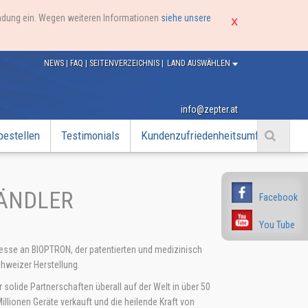
endung ein. Wegen weiteren Informationen
siehe unsere
NEWS
|
FAQ
|
SEITENVERZEICHNIS
|
LAND AUSWÄHLEN
info@zepter.at
bestellen
Testimonials
Kundenzufriedenheitsumfrage
HÄNDLER
Facebook
You Tube
teresse an BIOPTRON, der patentierten und medizinisch
chweizer Herstellung.
 solide Partnerschaften überall auf der Welt in über 50
llionen Geräte verkauft und die heilende Kraft von