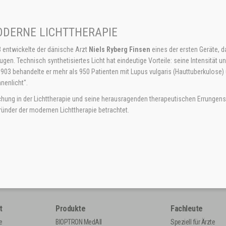
DERNE LICHTTHERAPIE
 entwickelte der dänische Arzt
Niels Ryberg Finsen
eines der ersten Geräte, d
ugen. Technisch synthetisiertes Licht hat eindeutige Vorteile: seine Intensität u
1903 behandelte er mehr als 950 Patienten mit Lupus vulgaris (Hauttuberkulose) 
nenlicht".
chung in der Lichttherapie und seine herausragenden therapeutischen Errunge
ründer der modernen Lichttherapie betrachtet.
t
Produkte
Fachleute
e
BIOPTRON MedAll
Speziell für Ärzte