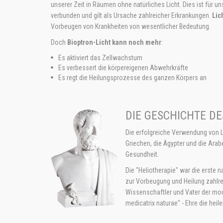
unserer Zeit in Räumen ohne natürliches Licht. Dies ist für u
verbunden und gilt als Ursache zahlreicher Erkrankungen.
Lic
Vorbeugen von Krankheiten von wesentlicher Bedeutung.
Doch
Bioptron-Licht kann noch mehr
:
Es aktiviert das Zellwachstum
Es verbessert die körpereigenen Abwehrkräfte
Es regt die Heilungsprozesse des ganzen Körpers an
DIE GESCHICHTE DE
Die erfolgreiche Verwendung von Lic
Griechen, die Ägypter und die Arab
Gesundheit.
Die "Heliotherapie" war die erste n
zur Vorbeugung und Heilung zahlre
Wissenschaftler und Vater der mode
medicatrix naturae" - Ehre die heile