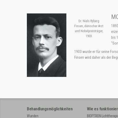
MO
Dr. Niels Ryberg
1893
Finsen, dänischer Arzt
und Nobelpreisträger,
erze
1903
bis 
"Son
1903 wurde er für seine Fors
Finsen wird daher als der Beg
Behandlungsmöglichkeiten
Wie es funktionier
Wunden
BIOPTRON Lichttherapi