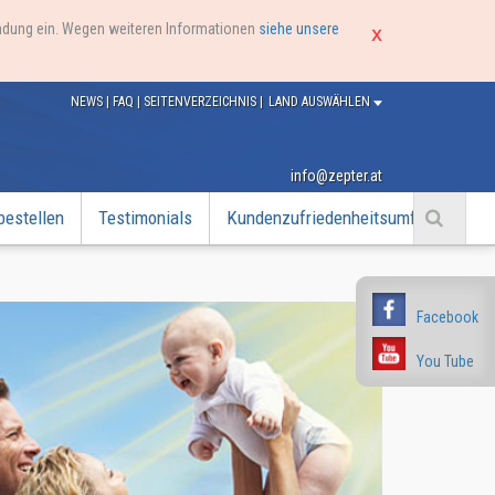
endung ein. Wegen weiteren Informationen
siehe unsere
NEWS
|
FAQ
|
SEITENVERZEICHNIS
|
LAND AUSWÄHLEN
info@zepter.at
bestellen
Testimonials
Kundenzufriedenheitsumfrage
Facebook
You Tube