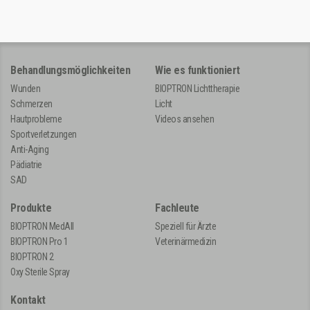
Behandlungsmöglichkeiten
Wie es funktioniert
Wunden
BIOPTRON Lichttherapie
Schmerzen
Licht
Hautprobleme
Videos ansehen
Sportverletzungen
Anti-Aging
Pädiatrie
SAD
Produkte
Fachleute
BIOPTRON MedAll
Speziell für Ärzte
BIOPTRON Pro 1
Veterinärmedizin
BIOPTRON 2
Oxy Sterile Spray
Kontakt