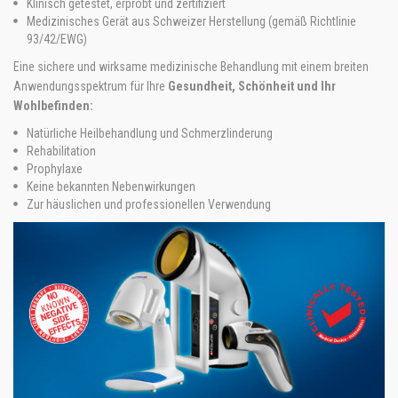
Klinisch getestet, erprobt und zertifiziert
Medizinisches Gerät aus Schweizer Herstellung (gemäß Richtlinie
93/42/EWG)
Eine sichere und wirksame medizinische Behandlung mit einem breiten
Anwendungsspektrum für Ihre
Gesundheit, Schönheit und Ihr
Wohlbefinden:
Natürliche Heilbehandlung und Schmerzlinderung
Rehabilitation
Prophylaxe
Keine bekannten Nebenwirkungen
Zur häuslichen und professionellen Verwendung