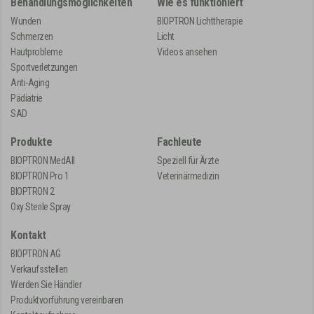
Behandlungsmöglichkeiten
Wie es funktioniert
Wunden
BIOPTRON Lichttherapie
Schmerzen
Licht
Hautprobleme
Videos ansehen
Sportverletzungen
Anti-Aging
Pädiatrie
SAD
Produkte
Fachleute
BIOPTRON MedAll
Speziell für Ärzte
BIOPTRON Pro 1
Veterinärmedizin
BIOPTRON 2
Oxy Sterile Spray
Kontakt
BIOPTRON AG
Verkaufsstellen
Werden Sie Händler
Produktvorführung vereinbaren