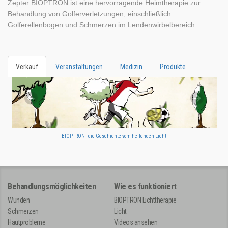
Zepter BIOPTRON ist eine hervorragende Heimtherapie zur
Behandlung von Golferverletzungen, einschließlich
Golferellenbogen und Schmerzen im Lendenwirbelbereich.
Verkauf
Veranstaltungen
Medizin
Produkte
BIOPTRON - die Geschichte vom heilenden Licht
Behandlungsmöglichkeiten
Wie es funktioniert
Wunden
BIOPTRON Lichttherapie
Schmerzen
Licht
Hautprobleme
Videos ansehen