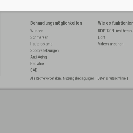
Behandlungsmöglichkeiten
Wie es funktionier
Wunden
BIOPTRON Lichttherapi
Schmerzen
Licht
Hautprobleme
Videos ansehen
Sportverletzungen
Anti-Aging
Pädiatrie
SAD
Alle Rechte vorbehalten.
Nutzungsbedingungen
|
Datenschutzrichtlinie
|