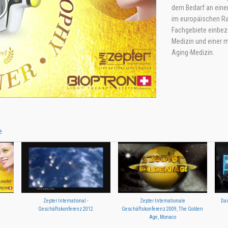
dem Bedarf an einer
im europäischen Ra
Fachgebiete einbez
Medizin und einer m
Aging-Medizin.
e
Zepter International -
Zepter Internationale
Das
Geschäftskonferenz 2012
Geschäftskonferenz 2009, The Golden
Age, Monaco