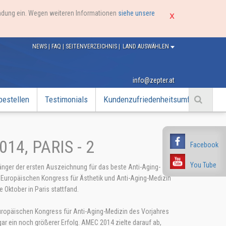
endung ein. Wegen weiteren Informationen
siehe unsere
NEWS
|
FAQ
|
SEITENVERZEICHNIS
|
LAND AUSWÄHLEN
info@zepter.at
bestellen
Testimonials
Kundenzufriedenheitsumfrage
14, PARIS - 2
Facebook
You Tube
nger der ersten Auszeichnung für das beste Anti-Aging-
 Europäischen Kongress für Ästhetik und Anti-Aging-Medizin
Oktober in Paris stattfand.
ropäischen Kongress für Anti-Aging-Medizin des Vorjahres
r ein noch größerer Erfolg. AMEC 2014 zielte darauf ab,