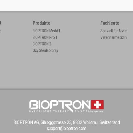
t
Produkte
Fachleute
e
BIOPTRON MedAll
Speziell für Ärzte
BIOPTRON Pro 1
Veterinärmedizin
BIOPTRON 2
Oxy Sterile Spray
BIOPTRON AG, Sihleggstrasse 23, 8832 Wollerau, Switzerland
support@bioptron.com