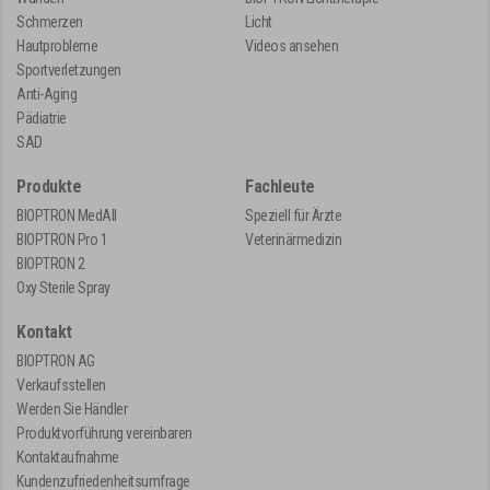
Schmerzen
Licht
Hautprobleme
Videos ansehen
Sportverletzungen
Anti-Aging
Pädiatrie
SAD
Produkte
Fachleute
BIOPTRON MedAll
Speziell für Ärzte
BIOPTRON Pro 1
Veterinärmedizin
BIOPTRON 2
Oxy Sterile Spray
Kontakt
BIOPTRON AG
Verkaufsstellen
Werden Sie Händler
Produktvorführung vereinbaren
Kontaktaufnahme
Kundenzufriedenheitsumfrage