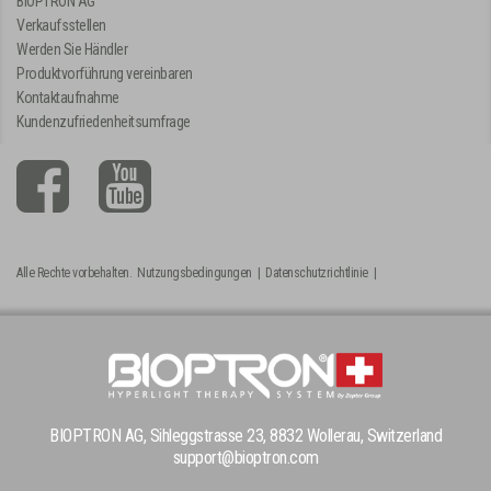
BIOPTRON AG
Verkaufsstellen
Werden Sie Händler
Produktvorführung vereinbaren
Kontaktaufnahme
Kundenzufriedenheitsumfrage
Alle Rechte vorbehalten.
Nutzungsbedingungen
|
Datenschutzrichtlinie
|
BIOPTRON AG, Sihleggstrasse 23, 8832 Wollerau, Switzerland
support@bioptron.com