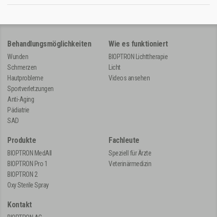
Behandlungsmöglichkeiten
Wie es funktioniert
Wunden
BIOPTRON Lichttherapie
Schmerzen
Licht
Hautprobleme
Videos ansehen
Sportverletzungen
Anti-Aging
Pädiatrie
SAD
Produkte
Fachleute
BIOPTRON MedAll
Speziell für Ärzte
BIOPTRON Pro 1
Veterinärmedizin
BIOPTRON 2
Oxy Sterile Spray
Kontakt